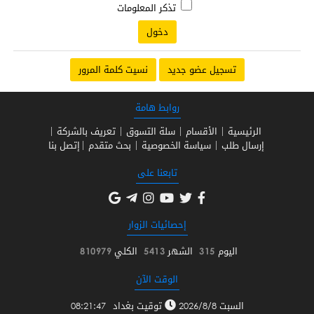
تذكر المعلومات
تسجيل عضو جديد
نسيت كلمة المرور
روابط هامة
الرئيسية
الأقسام
سلة التسوق
تعريف بالشركة
إرسال طلب
سياسة الخصوصية
بحث متقدم
إتصل بنا
تابعنا على
إحصائيات الزوار
اليوم
315
الشهر
5413
الكلي
810979
الوقت الآن
السبت 2026/8/8
توقيت بغداد
08:21:47