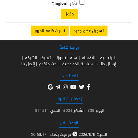
تذكر المعلومات
تسجيل عضو جديد
نسيت كلمة المرور
روابط هامة
الرئيسية
الأقسام
سلة التسوق
تعريف بالشركة
إرسال طلب
سياسة الخصوصية
بحث متقدم
إتصل بنا
تابعنا على
إحصائيات الزوار
اليوم
938
الشهر
6036
الكلي
811511
الوقت الآن
السبت 2026/8/8
توقيت بغداد
20:58:17